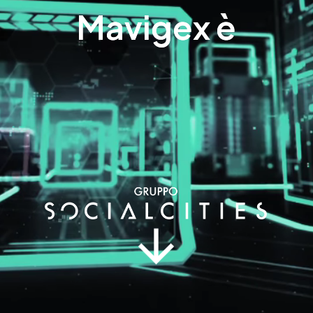
Mavigex è
Mavigex è
arrow_upward